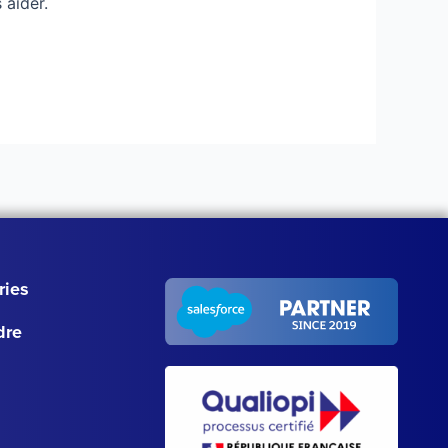
 aider.
ries
dre