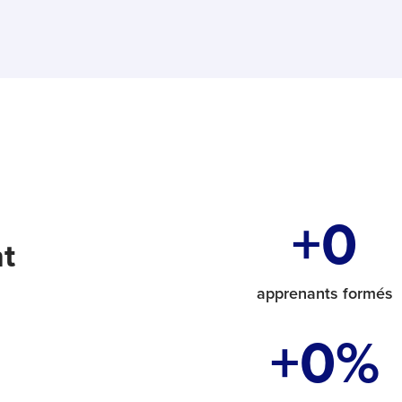
+
0
nt
apprenants formés
+
0
%