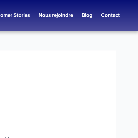
omer Stories
Nous rejoindre
Blog
Contact