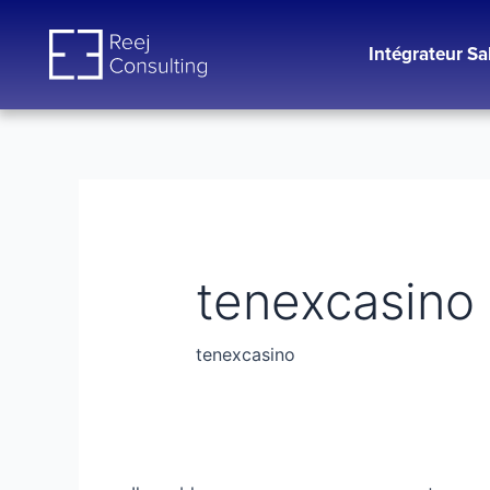
Aller
Rechercher :
au
Intégrateur Sa
contenu
tenexcasino
tenexcasino