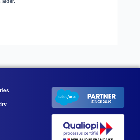
 aider.
ries
dre