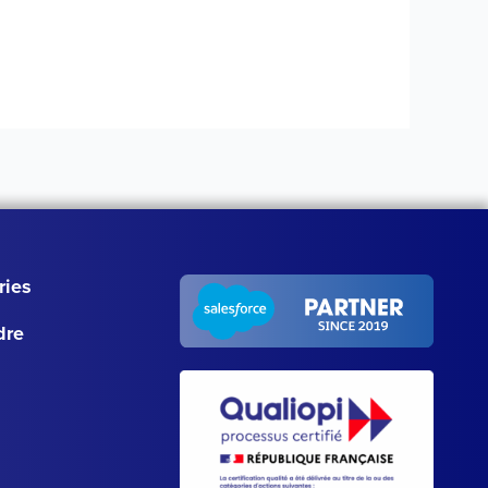
ries
dre