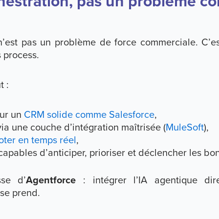
hestration, pas un problème c
n’est pas un problème de force commerciale. C’e
s process.
t :
sur un
CRM solide comme Salesforce
,
ia une couche d’intégration maîtrisée (
MuleSoft
),
oter en temps réel
,
apables d’anticiper, prioriser et déclencher les bo
sse d’
Agentforce
: intégrer l’IA agentique di
 se prend.