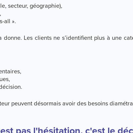
le, secteur, géographie),
,
-all ».
 donne. Les clients ne s’identifient plus à une cat
entaires,
ues,
décision.
eur peuvent désormais avoir des besoins diamétr
est pas l'hésitation, c'est le dé