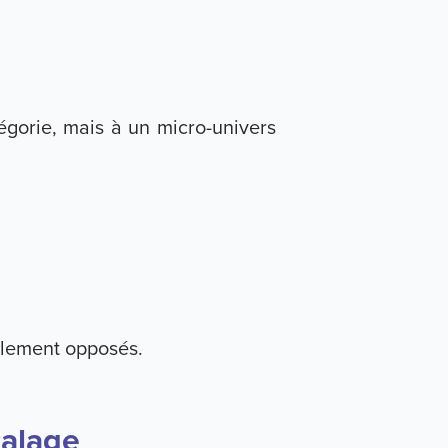
égorie, mais à un micro-univers
alement opposés.
calage