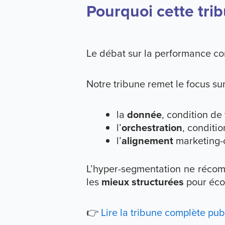
Pourquoi cette tri
Le débat sur la performance com
Notre tribune remet le focus sur
la
donnée
, condition de
l’
orchestration
, conditi
l’
alignement
marketing-c
L’hyper-segmentation ne récomp
les
mieux structurées
pour éco
👉
Lire la tribune complète p