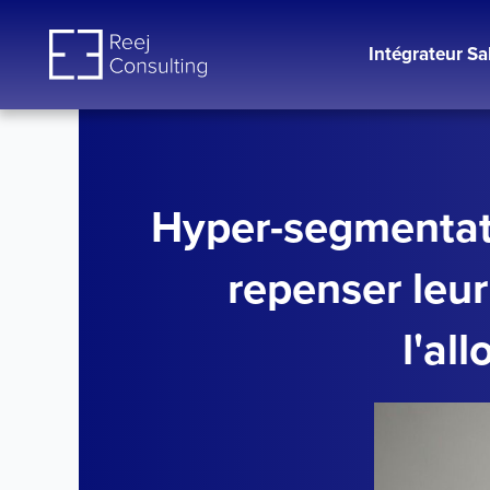
Aller
au
Intégrateur Sa
contenu
Hyper-segmentati
repenser leur
l'al