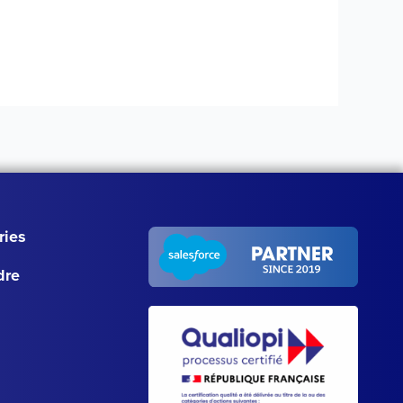
ries
dre