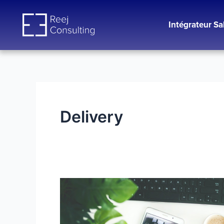
Aller
au
Intégrateur Sa
contenu
Delivery
CDI
–
Consultant
Technique