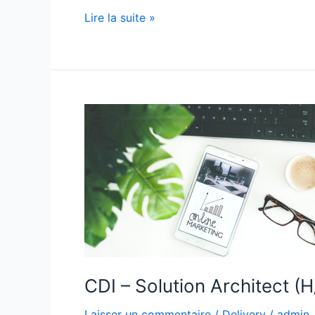
Lire la suite »
CDI
–
Solution
Architect
(H/F)
CDI – Solution Architect (H
Laisser un commentaire
/
Delivery
/
admin