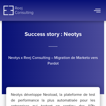
Aller
au
contenu
Success story : Neotys
Neotys x Reej Consulting – Migration de Marketo vers
Pardot
Neotys développe Neoload, la plateforme de test
de performance la plus automatisée pour les
entreprises qui testent en continu des APIs