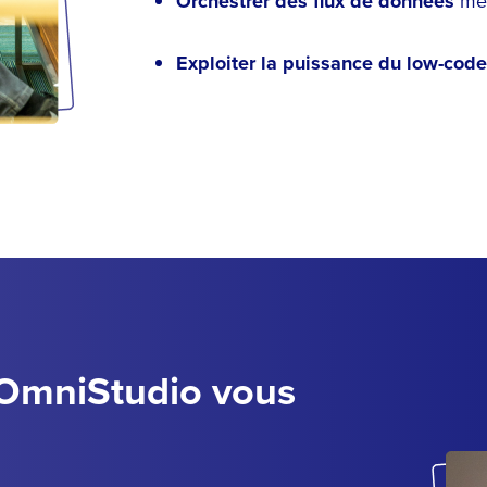
Orchestrer des flux de données
mét
Exploiter la puissance du low-code
 OmniStudio vous