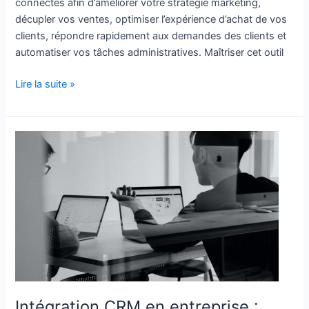
connectés afin d’améliorer votre stratégie marketing,
décupler vos ventes, optimiser l’expérience d’achat de vos
clients, répondre rapidement aux demandes des clients et
automatiser vos tâches administratives. Maîtriser cet outil
Lire la suite »
Intégration
CRM
en
entreprise
:
Nos
trucs
et
astuces
Intégration CRM en entreprise :