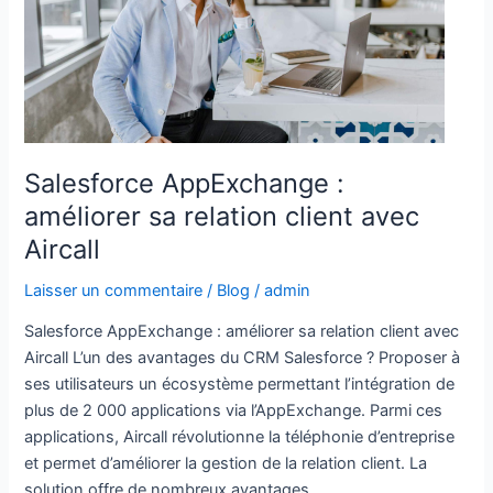
sa
relation
client
avec
Aircall
Salesforce AppExchange :
améliorer sa relation client avec
Aircall
Laisser un commentaire
/
Blog
/
admin
Salesforce AppExchange : améliorer sa relation client avec
Aircall L’un des avantages du CRM Salesforce ? Proposer à
ses utilisateurs un écosystème permettant l’intégration de
plus de 2 000 applications via l’AppExchange. Parmi ces
applications, Aircall révolutionne la téléphonie d’entreprise
et permet d’améliorer la gestion de la relation client. La
solution offre de nombreux avantages,