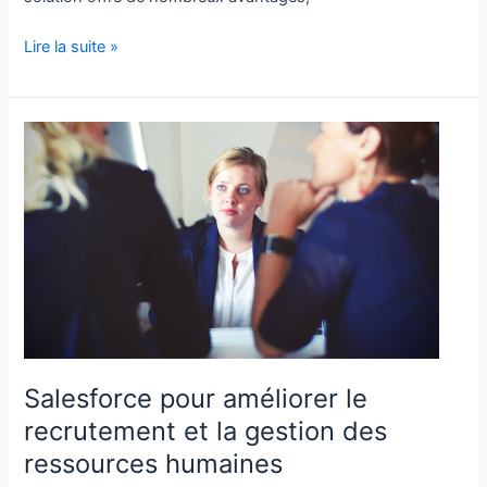
Lire la suite »
Salesforce
pour
améliorer
le
recrutement
et
la
gestion
des
ressources
Salesforce pour améliorer le
humaines
recrutement et la gestion des
ressources humaines