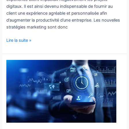
digitaux. Il est ainsi devenu indispensable de fournir au
client une expérience agréable et personnalisée afin
d’augmenter la productivité d’une entreprise. Les nouvelles
stratégies marketing sont donc
Lire la suite »
Les
paramètres
à
prendre
en
compte
pour
choisir
son
CRM