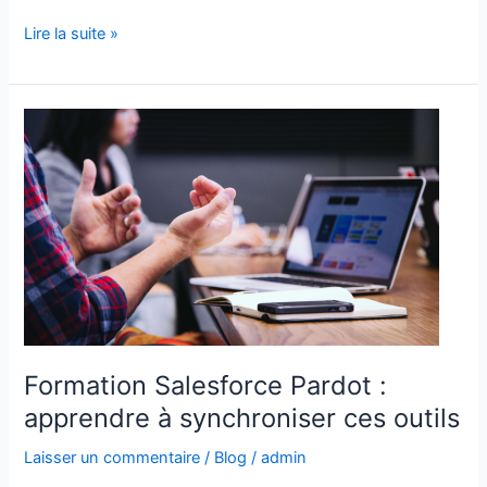
Lire la suite »
Formation
Salesforce
Pardot
:
apprendre
à
synchroniser
ces
outils
Formation Salesforce Pardot :
apprendre à synchroniser ces outils
Laisser un commentaire
/
Blog
/
admin