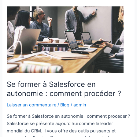
Se
former
à
Salesforce
en
autonomie
:
comment
procéder
?
Se former à Salesforce en
autonomie : comment procéder ?
Laisser un commentaire
/
Blog
/
admin
Se former à Salesforce en autonomie : comment procéder ?
Salesforce se présente aujourd’hui comme le leader
mondial du CRM. Il vous offre des outils puissants et