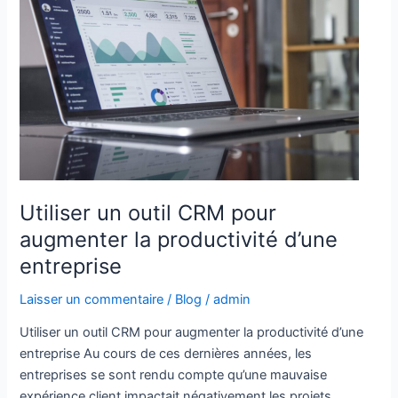
un
outil
CRM
pour
augmenter
la
productivité
d’une
entreprise
Utiliser un outil CRM pour
augmenter la productivité d’une
entreprise
Laisser un commentaire
/
Blog
/
admin
Utiliser un outil CRM pour augmenter la productivité d’une
entreprise Au cours de ces dernières années, les
entreprises se sont rendu compte qu’une mauvaise
expérience client impactait négativement les projets